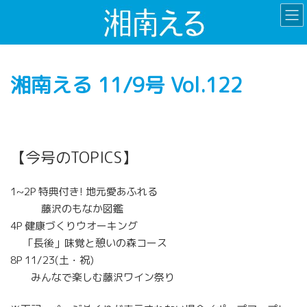
コ
ナ
ン
ビ
テ
ゲ
ン
ー
ツ
シ
湘南える 11/9号 Vol.122
へ
ョ
ス
ン
キ
に
ッ
移
プ
動
【今号のTOPICS】
1~2P 特典付き! 地元愛あふれる
藤沢のもなか図鑑
4P 健康づくりウオーキング
「長後」味覚と憩いの森コース
8P 11/23(土・祝)
みんなで楽しむ藤沢ワイン祭り