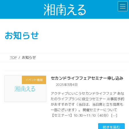
コ
ナ
ン
ビ
テ
ゲ
ン
ー
ツ
シ
お知らせ
へ
ョ
ス
ン
キ
に
ッ
移
TOP
お知らせ
プ
動
セカンドライフフェアセミナー申し込み
イベント情報
2025年3月4日
アクティブにいこうセカンドライフフェア あな
たのライフプランに役立つセミナー ※事前予約
がおすすめです（当日は、当日席と立ち見席も
一部ございます）。 開催セミナーについて
【セミナー1】10:30～11:10（40分） […]
続きを読む