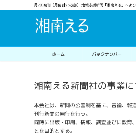
コ
ナ
月2回発刊（月間計23万部） 地域応援新聞「湘南える」〜
ン
ビ
テ
ゲ
ン
ー
ツ
シ
へ
ョ
ス
ン
ホーム
バックナンバー
キ
に
ッ
移
プ
動
湘南える新聞社の事業に
本会社は、新聞の公器制を基に、言論、報
刊行新聞の発行を行う。
同時に出版・印刷、情報、調査並びに教育
とを目的とする。