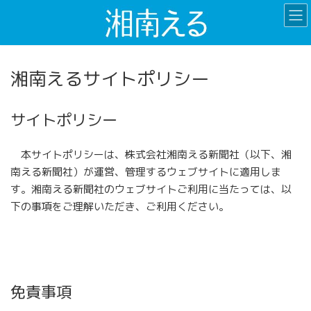
コ
ナ
ン
ビ
テ
ゲ
ン
ー
ツ
シ
湘南えるサイトポリシー
へ
ョ
ス
ン
キ
に
サイトポリシー
ッ
移
プ
動
本サイトポリシーは、株式会社湘南える新聞社（以下、湘
南える新聞社）が運営、管理するウェブサイトに適用しま
す。湘南える新聞社のウェブサイトご利用に当たっては、以
下の事項をご理解いただき、ご利用ください。
免責事項