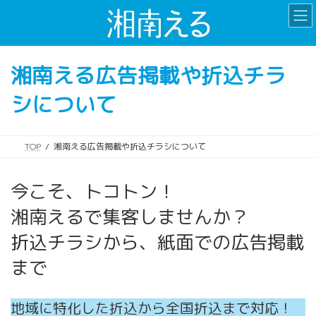
コ
ナ
ン
ビ
テ
ゲ
ン
ー
湘南える広告掲載や折込チラ
ツ
シ
へ
ョ
シについて
ス
ン
キ
に
ッ
移
プ
動
TOP
湘南える広告掲載や折込チラシについて
今こそ、トコトン！
湘南えるで集客しませんか？
折込チラシから、紙面での広告掲載
まで
地域に特化した折込から全国折込まで対応！