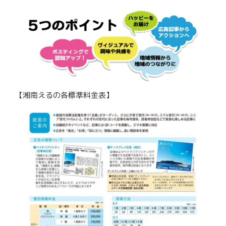
【湘南えるの各標準料金表】