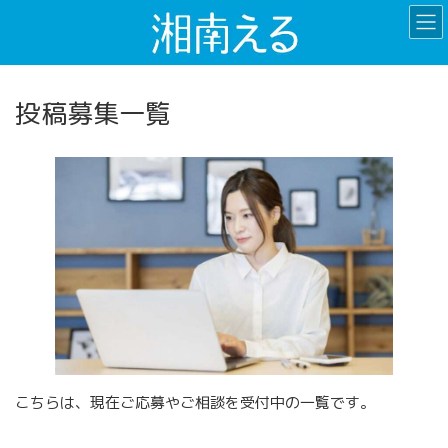
コ
ナ
ン
ビ
テ
ゲ
ン
ー
ツ
シ
投稿募集一覧
へ
ョ
ス
ン
キ
に
ッ
移
プ
動
こちらは、現在ご応募やご相談を受付中の一覧です。