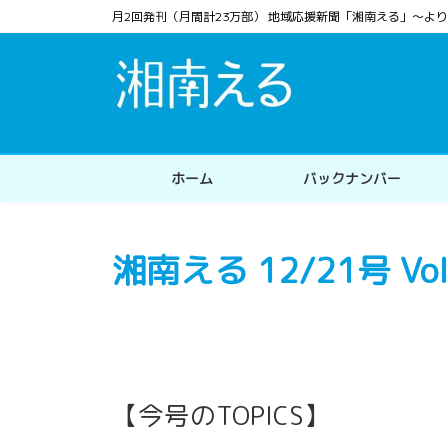
コ
ナ
月2回発刊（月間計23万部） 地域応援新聞「湘南える」〜
ン
ビ
テ
ゲ
ン
ー
ツ
シ
へ
ョ
ス
ン
ホーム
バックナンバー
キ
に
ッ
移
プ
動
湘南える 12/21号 Vol
【今号のTOPICS】