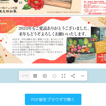
＠
https://s-el.jp/s/ki
1/16
PDF版をブラウザで開く