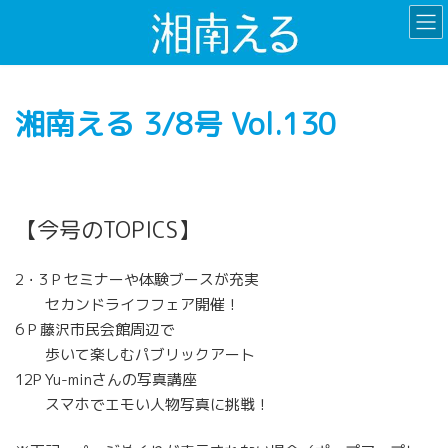
コ
ナ
ン
ビ
テ
ゲ
ン
ー
ツ
シ
湘南える 3/8号 Vol.130
へ
ョ
ス
ン
キ
に
ッ
移
プ
動
【今号のTOPICS】
2・3 P セミナーや体験ブースが充実
セカンドライフフェア開催！
6 P 藤沢市民会館周辺で
歩いて楽しむパブリックアート
12P Yu-minさんの写真講座
スマホでエモい人物写真に挑戦！