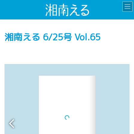
コ
ナ
ン
ビ
テ
ゲ
ン
ー
ツ
シ
湘南える 6/25号 Vol.65
へ
ョ
ス
ン
キ
に
ッ
移
プ
動