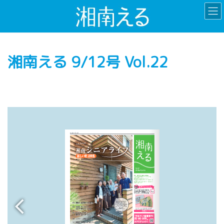
コ
ナ
ン
ビ
テ
ゲ
ン
ー
ツ
シ
湘南える 9/12号 Vol.22
へ
ョ
ス
ン
キ
に
ッ
移
プ
動
https://shonan-club.com/chigasakireien