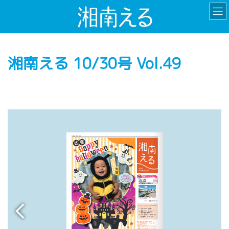
コ
ナ
ン
ビ
テ
ゲ
ン
ー
ツ
シ
湘南える 10/30号 Vol.49
へ
ョ
ス
ン
キ
に
ッ
移
プ
動
https://enoshima-seacandle.com
https://vacan.com/area/enoshima