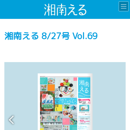
コ
ナ
ン
ビ
テ
ゲ
ン
ー
ツ
シ
湘南える 8/27号 Vol.69
へ
ョ
ス
ン
キ
に
ッ
移
プ
動