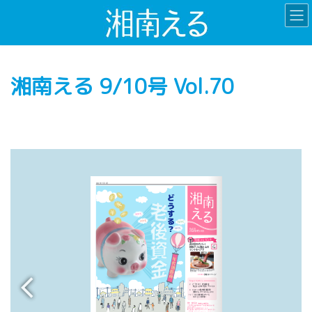
コ
ナ
ン
ビ
テ
ゲ
ン
ー
ツ
シ
湘南える 9/10号 Vol.70
へ
ョ
ス
ン
キ
に
ッ
移
プ
動