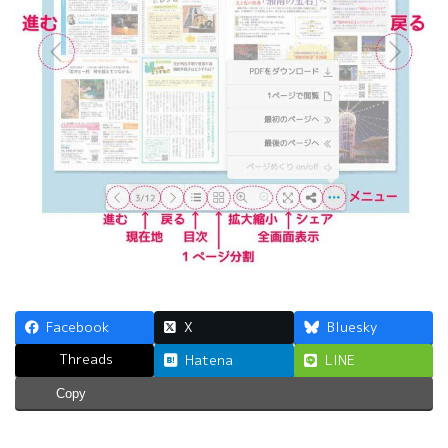
Facebook
X
Bluesky
Threads
Hatena
LINE
Copy