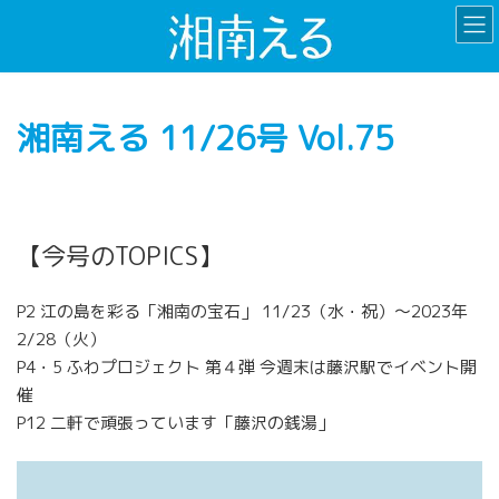
コ
ナ
ン
ビ
テ
ゲ
ン
ー
ツ
シ
湘南える 11/26号 Vol.75
へ
ョ
ス
ン
キ
に
ッ
移
プ
動
【今号のTOPICS】
P2 江の島を彩る「湘南の宝石」 11/23（水・祝）〜2023年
2/28（火）
P4・5 ふわプロジェクト 第４弾 今週末は藤沢駅でイベント開
催
P12 二軒で頑張っています「藤沢の銭湯」