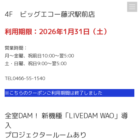
コ
ナ
ン
ビ
4F ビッグエコー藤沢駅前店
テ
ゲ
ン
ー
利用期限：2026年1月31日（土）
ツ
シ
へ
ョ
ス
ン
営業時間：
キ
に
月〜金曜、祝前日10:00〜翌5:00
ッ
移
土・日曜、祝日9:00〜翌5:00
プ
動
TEL0466-55-1540
※こちらのクーポンご利用期間は終了しました
全室DAM！ 新機種「LIVEDAM WAO」導
入
プロジェクタールームあり