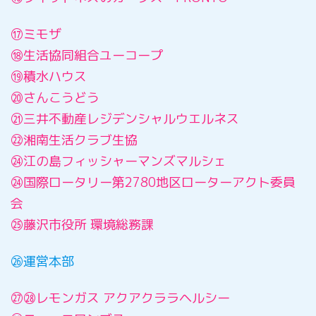
⑰ミモザ
⑱生活協同組合ユーコープ
⑲積水ハウス
⑳さんこうどう
㉑三井不動産レジデンシャルウエルネス
㉒湘南生活クラブ生協
㉔江の島フィッシャーマンズマルシェ
㉔国際ロータリー第2780地区ローターアクト委員
会
㉕藤沢市役所 環境総務課
㉖運営本部
㉗㉘レモンガス アクアクララヘルシー