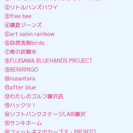
②リトルハンズハワイ
③free bee
④鎌倉ジーンズ
⑤art salon rainbow
⑥自然洗剤birds
⑦青の炭酸水
⑧FUJISAWA BLUEHANDS PROJECT
⑨BENIRINGO
⑩nusantara
⑪after blue
⑫わたしのゴルフ藤沢店
⑬ハックツ！
⑭ソフトバンクステージLABI藤沢
⑮サンキホーム
⑯フィットネスのカーブス・PRONTO