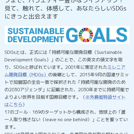
プまで、バラエティー豊かなラインアップ！
見て、触れて、体感して、あなたらしいSDGs
にきっと出会えます
SDGsとは、正式には「持続可能な開発目標（Sustainable
Development Goals）」のことで、この英文の頭文字を取
り、SDGsと呼ばれています。2001年に策定された
ミレニア
ム開発
目標
（MDGs）
の後継として、2015年9月の国連サミッ
トで加盟国の全会一致で採択された「持続可能な開発のため
の2030アジェンダ」に記載された、2030年までに持続可能で
よりよい世界を目指す国際目標です。（
※外務省特設サイト
はこちら
）
17のゴール・169のターゲットから構成され、地球上の「誰
一人取り残さない（leave no one behind）」ことを誓ってい
ます。