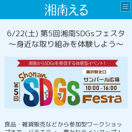
コ
ナ
ン
ビ
テ
ゲ
ン
ー
ツ
シ
6/22(土) 第5回湘南SDGsフェスタ
へ
ョ
〜身近な取り組みを体験しよう〜
ス
ン
キ
に
ッ
移
プ
動
食品・雑貨販売などから参加型ワークショッ