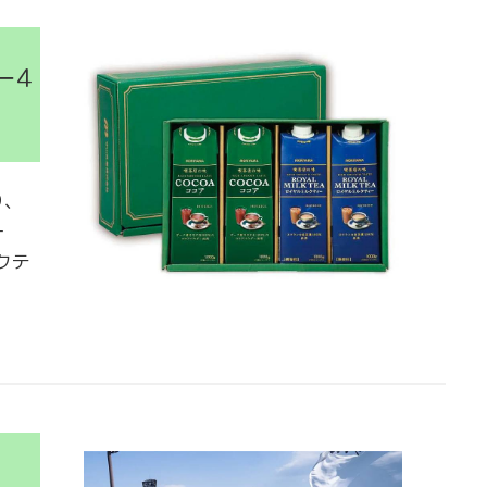
ー4
り、
ー
クテ
！