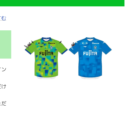
すむ
イン
だけ
ただ