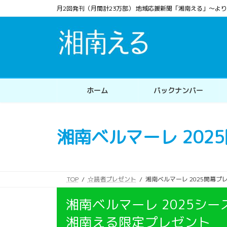
コ
ナ
月2回発刊（月間計23万部） 地域応援新聞「湘南える」〜
ン
ビ
テ
ゲ
ン
ー
ツ
シ
へ
ョ
ス
ン
ホーム
バックナンバー
キ
に
ッ
移
プ
動
湘南ベルマーレ 202
TOP
☆読者プレゼント
湘南ベルマーレ 2025開幕プ
湘南ベルマーレ 2025シー
湘南える限定プレゼント