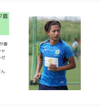
フ着
が着
シャ
レゼ
せん