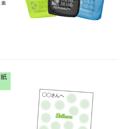
ュ素
色紙