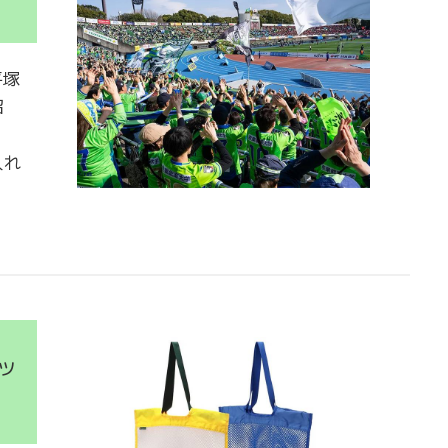
平塚
招
入れ
ッ