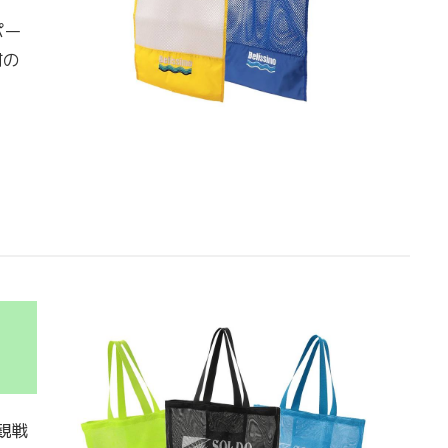
ポー
材の
観戦