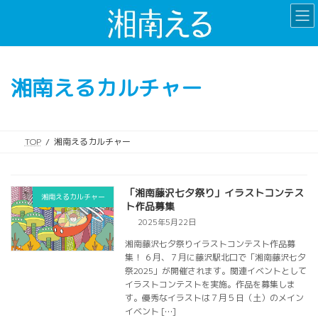
コ
ナ
ン
ビ
テ
ゲ
ン
ー
ツ
シ
湘南えるカルチャー
へ
ョ
ス
ン
キ
に
ッ
移
TOP
湘南えるカルチャー
プ
動
「湘南藤沢七夕祭り」イラストコンテス
湘南えるカルチャー
ト作品募集
2025年5月22日
湘南藤沢七夕祭りイラストコンテスト作品募
集！ ６月、７月に藤沢駅北口で「湘南藤沢七夕
祭2025」が開催されます。関連イベントとして
イラストコンテストを実施。作品を募集しま
す。優秀なイラストは７月５日（土）のメイン
イベント […]