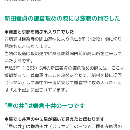
新田義貞の鎌倉攻めの際には激戦の地でした
◆鎌倉と京都を結ぶ出入り口でした
同切通は極楽寺の開山忍性により永仁6年（1298）頃に切り
開かれたと伝わります。
当初の坂道は坂の途中にある成就院門前の高い所を往来して
いたようです。
元弘3年（1333）5月の新田義貞の鎌倉攻めの際には、ここで
激戦があり、義貞軍はここを攻めあぐねて、稲村ヶ崎に迂回
（うかい）して海中の干潟に乗じて鎌倉中に攻め入ったこと
は『太平記』に記されています。
“星の井”は鎌倉十井の一つです
◆昼でも井戸の中に星が輝いて見えたと伝わります
「星の井」は鎌倉十井（じっせい）の一つで、極楽寺切通の