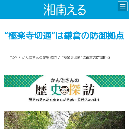
コ
ナ
ン
ビ
テ
ゲ
ン
ー
ツ
シ
“極楽寺切通”は鎌倉の防御拠点
へ
ョ
ス
ン
キ
に
ッ
移
TOP
かん治さんの歴史探訪
“極楽寺切通”は鎌倉の防御拠点
プ
動