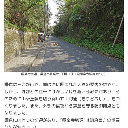
極楽寺切通 鎌倉市極楽寺1丁目（江ノ電極楽寺駅徒歩3分）
鎌倉は三方が山で、南は海に囲まれた天然の要害の地です。
しかし、外部との往来には険しい峠を越える必要があり、そ
のために山や丘陵を切り開いて「切通（きりどおし）」をつ
くりました。また、外部の侵攻から鎌倉を守る防御拠点とも
なりました。
鎌倉には七つの切通があり、“極楽寺切通”は鎌倉西方の重要
な防御拠点でした。