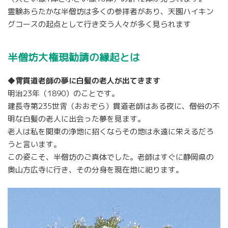
霊験あらたかな半僧坊は多くの参拝者があり、天園ハイキン
グコースの起点として行き交う人々が多く見られます
半僧坊大権現勧請の縁起とは
◆霄貫道老師の夢に白髪の老人が出てきます
明治23年（1890）のことです。
建長寺第235世霄（おおぞら）貫道老師はある夜に、僧俗の不
明な白髪の老人に出会った夢を見ます。
老人は私を関東の浄地に招くならその地は永遠に栄えるだろ
うと言います。
この姿こそ、半僧坊のご真体でした。老師はすぐに静岡県の
奥山方広寺に行き、その分身を現在地に祀ります。