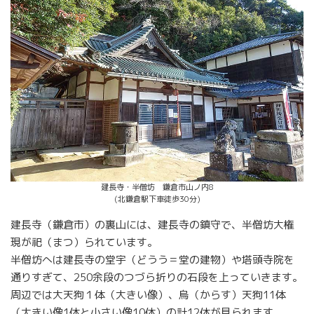
建長寺・半僧坊 鎌倉市山ノ内8
(北鎌倉駅下車徒歩30分)
建長寺（鎌倉市）の裏山には、建長寺の鎮守で、半僧坊大権
現が祀（まつ）られています。
半僧坊へは建長寺の堂宇（どうう＝堂の建物）や塔頭寺院を
通りすぎて、250余段のつづら折りの石段を上っていきます。
周辺では大天狗１体（大きい像）、烏（からす）天狗11体
（大きい像1体と小さい像10体）の計12体が見られます。