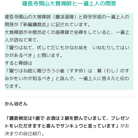
建長寺開山大覚禅師と一遍上人の問答
建長寺開山の大覚禅師（蘭渓道隆）と時宗宗祖の一遍上人の
問答が『新編鎌倉志』に記されています。
大覚禅師が半僧坊近くの座禅窟で坐禅をしていると、一遍上
人が訪ねて来て、
「躍りはねて、伏してだにもかなわぬを いねむりしてはい
かがあるべき」と問います。
すると禅師は
「躍りはね庭に穂ひろう小雀（すずめ）は 鷲（わし）のす
みかをいかが知るべき」と詠んで、一遍上人に答えたと伝わ
ります。
かん治さん
「鎌倉検定は1級で お酒は２級を飲んでいまして、プレゼン
トをいただきますと喜んでサンキュウと言っています」
がお
決まりの自己紹介。