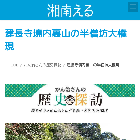
コ
ナ
ン
ビ
テ
ゲ
ン
ー
建長寺境内裏山の半僧坊大権
ツ
シ
へ
ョ
現
ス
ン
キ
に
ッ
移
プ
動
TOP
かん治さんの歴史探訪
建長寺境内裏山の半僧坊大権現