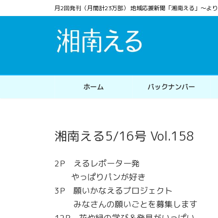
コ
ナ
月2回発刊（月間計23万部） 地域応援新聞「湘南える」〜
ン
ビ
テ
ゲ
ン
ー
ツ
シ
へ
ョ
ス
ン
ホーム
バックナンバー
キ
に
ッ
移
プ
動
湘南える5/16号 Vol.158
2P えるレポーター発
やっぱりパンが好き
3P 願いかなえるプロジェクト
みなさんの願いごとを募集します
12P 花や緑の学び＆発見がいっぱい