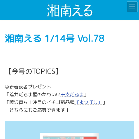
コ
ナ
ン
ビ
テ
ゲ
ン
ー
ツ
シ
湘南える 1/14号 Vol.78
へ
ョ
ス
ン
キ
に
ッ
移
プ
動
【今号のTOPICS】
◎新春読者プレゼント
「荒井だるま屋のかわいい
干支だるま
」
「藤沢育ち！注目のイチゴ新品種
『よつぼし』
」
どちらにもご応募できます！