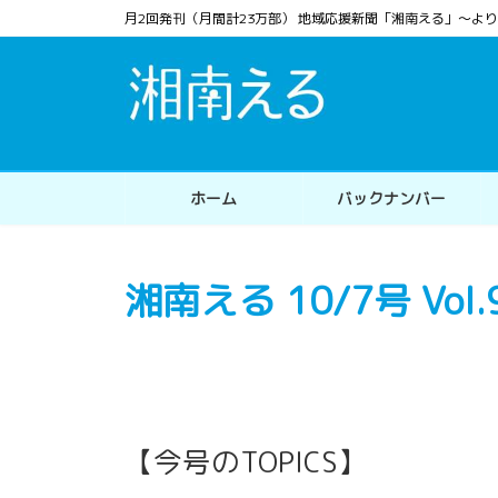
コ
ナ
月2回発刊（月間計23万部） 地域応援新聞「湘南える」〜
ン
ビ
テ
ゲ
ン
ー
ツ
シ
へ
ョ
ス
ン
ホーム
バックナンバー
キ
に
ッ
移
プ
動
湘南える 10/7号 Vol.
【今号のTOPICS】