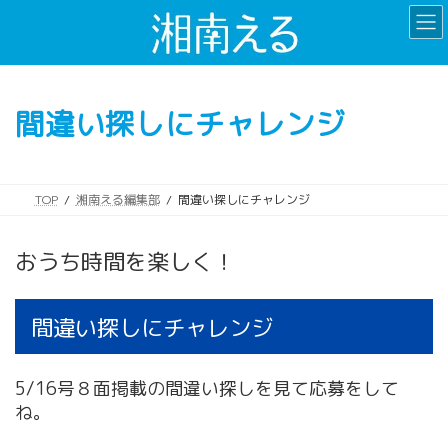
コ
ナ
ン
ビ
テ
ゲ
ン
ー
ツ
シ
間違い探しにチャレンジ
へ
ョ
ス
ン
キ
に
ッ
移
TOP
湘南える編集部
間違い探しにチャレンジ
プ
動
おうち時間を楽しく！
間違い探しにチャレンジ
5/16号８面掲載の間違い探しを見て応募をして
ね。