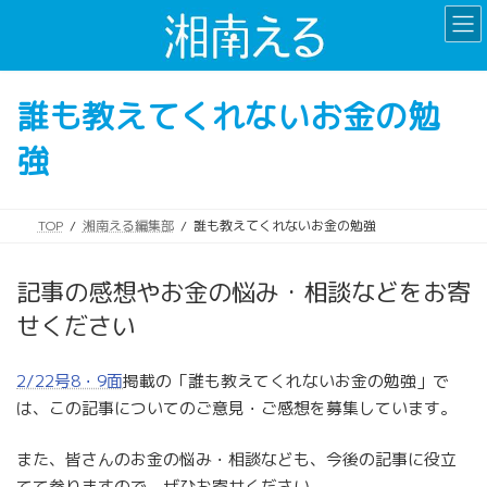
コ
ナ
ン
ビ
テ
ゲ
ン
ー
誰も教えてくれないお金の勉
ツ
シ
へ
ョ
強
ス
ン
キ
に
ッ
移
プ
動
TOP
湘南える編集部
誰も教えてくれないお金の勉強
記事の感想やお金の悩み・相談などをお寄
せください
2/22号8・9面
掲載の「誰も教えてくれないお金の勉強」で
は、この記事についてのご意見・ご感想を募集しています。
また、皆さんのお金の悩み・相談なども、今後の記事に役立
てて参りますので、ぜひお寄せください。