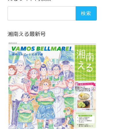
検
索:
湘南える最新号