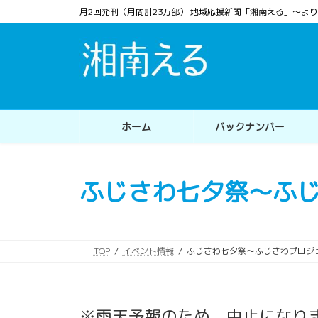
コ
ナ
月2回発刊（月間計23万部） 地域応援新聞「湘南える」〜
ン
ビ
テ
ゲ
ン
ー
ツ
シ
へ
ョ
ス
ン
ホーム
バックナンバー
キ
に
ッ
移
プ
動
ふじさわ七夕祭〜ふじ
TOP
イベント情報
ふじさわ七夕祭〜ふじさわプロジ
※雨天予報のため、中止になりま