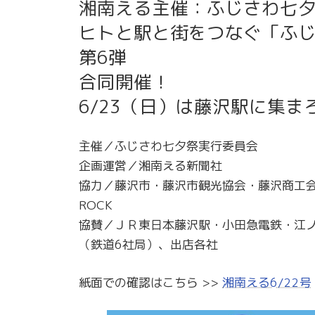
湘南える主催：ふじさわ七
ヒトと駅と街をつなぐ「ふ
第6弾
合同開催！
6/23（日）は藤沢駅に集ま
主催／ふじさわ七夕祭実行委員会
企画運営／湘南える新聞社
協力／藤沢市・藤沢市観光協会・藤沢商工会
ROCK
協賛／ＪＲ東日本藤沢駅・小田急電鉄・江
（鉄道6社局）、出店各社
紙面での確認はこちら >>
湘南える6/22号