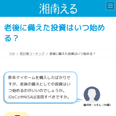
コ
ナ
ン
ビ
テ
ゲ
ン
ー
老後に備えた投資はいつ始め
ツ
シ
へ
ョ
る？
ス
ン
キ
に
ッ
移
プ
動
TOP
家計簿コーチング
老後に備えた投資はいつ始める？
昨年マイホームを購入したばかりで
すが、老後の備えとしての投資はい
つ始めるのがいいのでしょうか。
iDeCoやNISAは活用すべきですか。
藤沢市・Gさん（35歳）