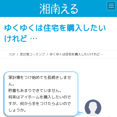
コ
ナ
ン
ビ
テ
ゲ
ン
ー
ゆくゆくは住宅を購入したい
ツ
シ
へ
ョ
けれど …
ス
ン
キ
に
ッ
移
プ
動
TOP
家計簿コーチング
ゆくゆくは住宅を購入したいけれど …
家計簿をつけ始めても長続きしませ
ん。
貯蓄もあまりできていません。
将来はマイホームを購入したいので
すが、何から手をつけたらよいので
しょうか。