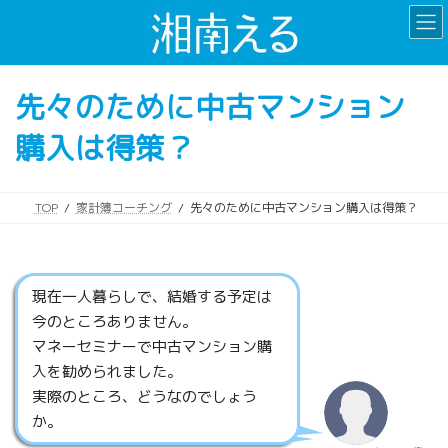
コ
ナ
ン
ビ
テ
ゲ
ン
ー
先々のために中古マンション
ツ
シ
へ
ョ
購入は得策？
ス
ン
キ
に
ッ
移
プ
動
TOP
家計簿コーチング
先々のために中古マンション購入は得策？
現在一人暮らしで、結婚する予定は
今のところありません。
マネーセミナーで中古マンション購
入を勧められました。
実際のところ、どうなのでしょう
か。