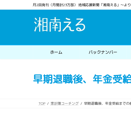
コ
ナ
月2回発刊（月間計23万部） 地域応援新聞「湘南える」〜
ン
ビ
テ
ゲ
ン
ー
ツ
シ
へ
ョ
ス
ン
ホーム
バックナンバー
キ
に
ッ
移
プ
動
早期退職後、年金受
TOP
家計簿コーチング
早期退職後、年金受給までの