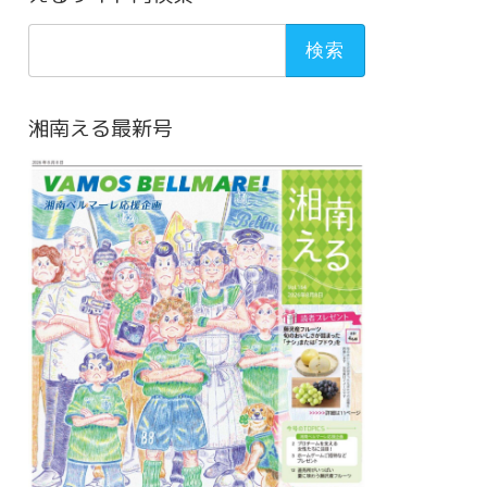
検
索:
湘南える最新号