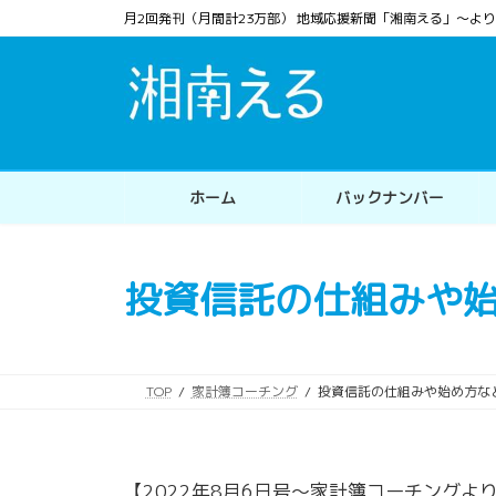
コ
ナ
月2回発刊（月間計23万部） 地域応援新聞「湘南える」〜
ン
ビ
テ
ゲ
ン
ー
ツ
シ
へ
ョ
ス
ン
ホーム
バックナンバー
キ
に
ッ
移
プ
動
投資信託の仕組みや
TOP
家計簿コーチング
投資信託の仕組みや始め方な
【2022年8月6日号〜家計簿コーチングよ