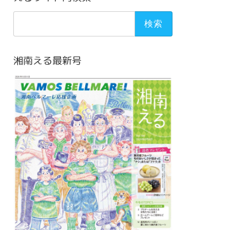
検
索:
湘南える最新号