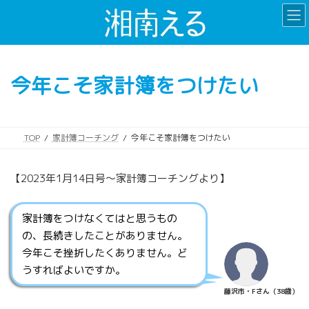
コ
ナ
ン
ビ
テ
ゲ
ン
ー
ツ
シ
今年こそ家計簿をつけたい
へ
ョ
ス
ン
キ
に
ッ
移
TOP
家計簿コーチング
今年こそ家計簿をつけたい
プ
動
【2023年1月14日号〜家計簿コーチングより】
家計簿をつけなくてはと思うもの
の、長続きしたことがありません。
今年こそ挫折したくありません。ど
うすればよいですか。
藤沢市・Fさん（38歳）