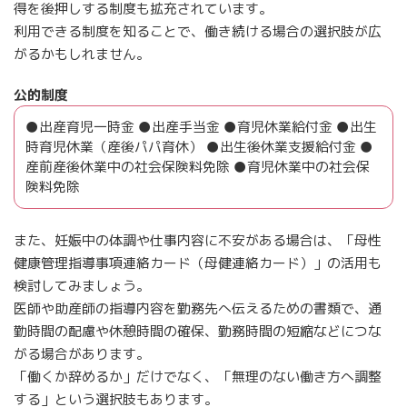
得を後押しする制度も拡充されています。
利用できる制度を知ることで、働き続ける場合の選択肢が広
がるかもしれません。
公的制度
●出産育児一時金 ●出産手当金 ●育児休業給付金 ●出生
時育児休業（産後パパ育休） ●出生後休業支援給付金 ●
産前産後休業中の社会保険料免除 ●育児休業中の社会保
険料免除
また、妊娠中の体調や仕事内容に不安がある場合は、「母性
健康管理指導事項連絡カード（母健連絡カード）」の活用も
検討してみましょう。
医師や助産師の指導内容を勤務先へ伝えるための書類で、通
勤時間の配慮や休憩時間の確保、勤務時間の短縮などにつな
がる場合があります。
「働くか辞めるか」だけでなく、「無理のない働き方へ調整
する」という選択肢もあります。