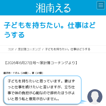
コ
ナ
ン
ビ
テ
ゲ
ン
ー
子どもを持ちたい。仕事はど
ツ
シ
へ
ョ
うする
ス
ン
キ
に
ッ
移
プ
動
TOP
家計簿コーチング
子どもを持ちたい。仕事はどうする
【2026年6月27日号～家計簿コーチングより】
藤沢市・Tさん（28歳）、妻（27歳）
子どもを持ちたいと思っています。妻はず
っと仕事を続けたいと言いますが、立ち仕
事で体の負担が心配なので辞めたほうがよ
いと思う私と意見が合いません。