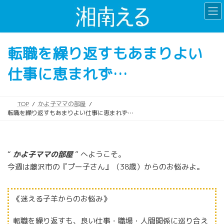
コ
ナ
ン
ビ
テ
ゲ
ン
ー
転職を繰り返すもあまりよい
ツ
シ
へ
ョ
仕事に恵まれず…
ス
ン
キ
に
ッ
移
プ
動
TOP
かよ子ママの部屋
転職を繰り返すもあまりよい仕事に恵まれず…
“
かよ子ママの部屋
” へようこそ。
今週は藤沢市の『プー子さん』（38歳）からのお悩みよ。
《迷える子羊からのお悩み》
転職を繰り返すも、良い仕事・職場・人間関係に巡り合え