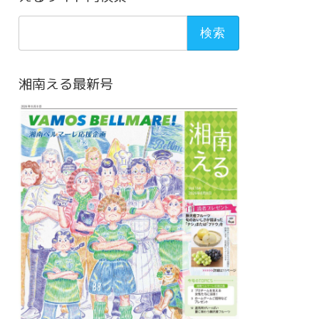
検
索:
湘南える最新号