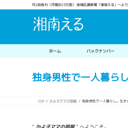
コ
ナ
月2回発刊（月間計23万部） 地域応援新聞「湘南える」〜
ン
ビ
テ
ゲ
ン
ー
ツ
シ
へ
ョ
ス
ン
ホーム
バックナンバー
キ
に
ッ
移
プ
動
独身男性で一人暮ら
TOP
かよ子ママの部屋
独身男性で一人暮らし。生き
“
かよ子ママの部屋
” へようこそ。