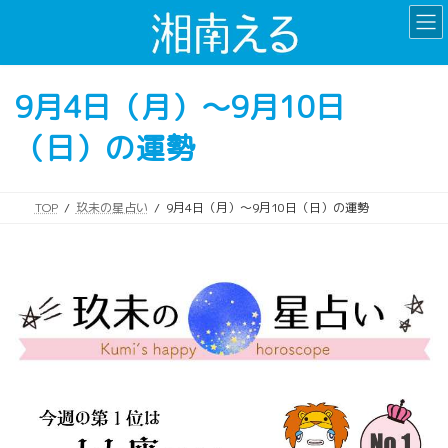
コ
ナ
ン
ビ
テ
ゲ
ン
ー
9月4日（月）～9月10日
ツ
シ
へ
ョ
（日）の運勢
ス
ン
キ
に
ッ
移
プ
動
TOP
玖未の星占い
9月4日（月）～9月10日（日）の運勢