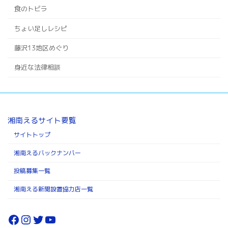
食のトビラ
ちょい足しレシピ
藤沢13地区めぐり
身近な法律相談
湘南えるサイト要覧
サイトトップ
湘南えるバックナンバー
投稿募集一覧
湘南える新聞設置協力店一覧
Facebook
Instagram
Twitter
YouTube