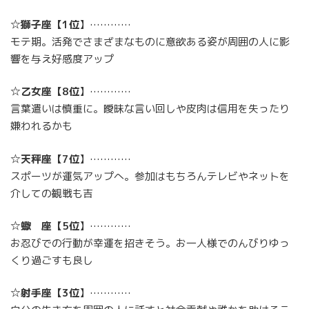
☆
獅子座
【
1位
】…………
モテ期。活発でさまざまなものに意欲ある姿が周囲の人に影
響を与え好感度アップ
☆
乙女座
【
8位
】…………
言葉遣いは慎重に。曖昧な言い回しや皮肉は信用を失ったり
嫌われるかも
☆
天秤座
【
7位
】…………
スポーツが運気アップへ。参加はもちろんテレビやネットを
介しての観戦も吉
☆
蠍 座
【
5位
】…………
お忍びでの行動が幸運を招きそう。お一人様でのんびりゆっ
くり過ごすも良し
☆
射手座
【
3位
】…………