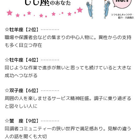
☆牡羊座【2位
】…………
職場や保護者会などの集まりの中心人物に。異性からの支持
も多く目立つ存在
☆
牡牛座
【
4位
】…………
同じような作業で進歩が無いと思っても続けていると大きな
成功へつながる
☆
双子座
【
6位
】…………
周囲の人を楽しませるサービス精神旺盛。調子に乗り過ぎる
と図々しい人に
☆
蟹 座
【
9位
】…………
同調者コミュニティーの狭い世界で満足感あり。見解の違う
人の話を聞くも大切