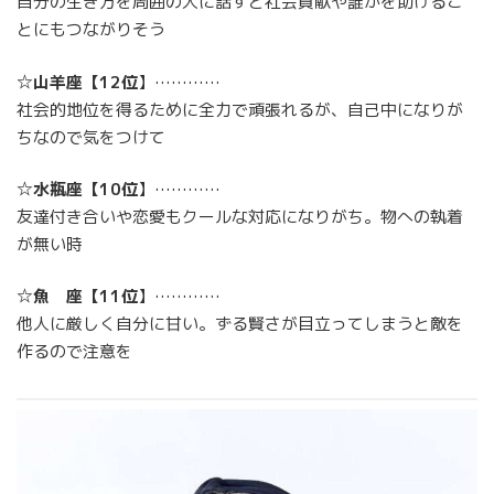
自分の生き方を周囲の人に話すと社会貢献や誰かを助けるこ
とにもつながりそう
☆
山羊座
【
12位
】…………
社会的地位を得るために全力で頑張れるが、自己中になりが
ちなので気をつけて
☆
水瓶座
【
10位
】…………
友達付き合いや恋愛もクールな対応になりがち。物への執着
が無い時
☆
魚 座
【
11位
】…………
他人に厳しく自分に甘い。ずる賢さが目立ってしまうと敵を
作るので注意を