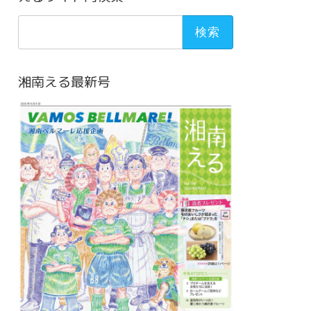
検
索:
湘南える最新号