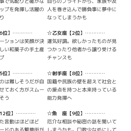
事で気配りと確かな
自らのプライドから、家族や友
ップを発揮し活躍の
人を巻き込んで勝負事に夢中に
り
なってしまうかも
6位
】…………
☆
乙女座
【
2位
】…………
ーションは笑顔が決
運気好調。欲しかったものが見
しい和菓子の手土産
つかったり他者から譲り受ける
プ
チャンスも
5位
】…………
☆
射手座
【
8位
】…………
のは難しそうだが自
国籍や民族の壁を超えて社会と
せておく方がスムー
の接点を持つと本来持っている
そう
能力発揮へ
12位
】…………
☆
魚 座
【
9位
】…………
た言動はほどほど
厄介な相談や秘密の話を聞いて
ードのある繁華街が
しまうかも。口数少なめにして