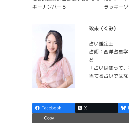
キーナンバー８
ラッキーゾ
玖未（くみ）
占い鑑定士
占術：西洋占星学
ど
「占いは使って、
当てる占いではな
Facebook
X
Copy