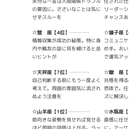
余分な一言は人間関係トラブル
任された仕
の要因に。ささいなことは気に
リーダーシ
せずスルーを
チャンスあ
☆
蟹 座
【
4位
】…………
☆
獅子座
【
情報収集が成功の秘策。特に身
コミュニケ
内や親友の話に耳を傾けると良
め手。おい
いヒントが
で運気アッ
☆
天秤座
【
7位
】…………
☆
蠍 座
【
自己判断する前にもう一度よく
共感を得る
考えて。周囲の雰囲気に流され
然体で。任
ぬよう注意を
ズに解決し
☆
山羊座
【
1位
】…………
☆
水瓶座
【
前向きな姿勢を見せれば見せる
直感に任せ
ほど周囲の評価は上がる。ラッ
に。アーケ