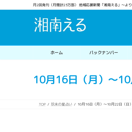
コ
ナ
月2回発刊（月間計23万部） 地域応援新聞「湘南える」〜
ン
ビ
テ
ゲ
ン
ー
ツ
シ
へ
ョ
ス
ン
ホーム
バックナンバー
キ
に
ッ
移
プ
動
10月16日（月）～1
TOP
玖未の星占い
10月16日（月）～10月22日（日