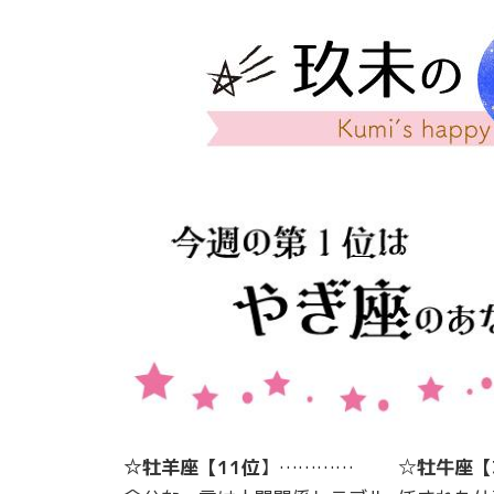
☆牡羊座【11位
】…………
☆
牡牛座
【