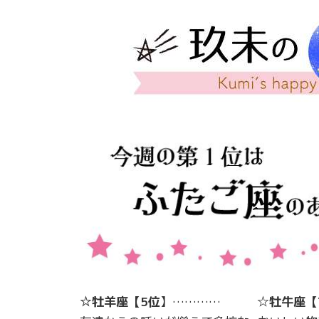
☆牡羊座【5位
】…………
☆
牡牛座
【