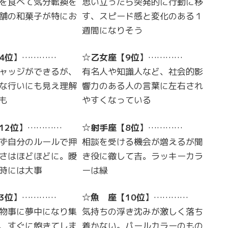
を食べて気分転換を
思い立ったら突発的に行動に移
舗の和菓子が特にお
す、スピード感と変化のある１
週間になりそう
4位
】…………
☆
乙女座
【
9位
】…………
ャッジができるが、
有名人や知識人など、社会的影
な行いにも見え理解
響力のある人の言葉に左右され
も
やすくなっている
12位
】…………
☆
射手座
【
8位
】…………
ず自分のルールで押
相談を受ける機会が増えるが聞
さはほどほどに。曖
き役に徹して吉。ラッキーカラ
時には大事
ーは緑
3位
】…………
☆
魚 座
【
10位
】…………
物事に夢中になり集
気持ちの浮き沈みが激しく落ち
、すぐに飽きてしま
着かない。パールカラーのもの