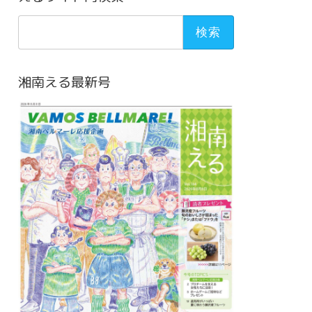
検
索:
湘南える最新号