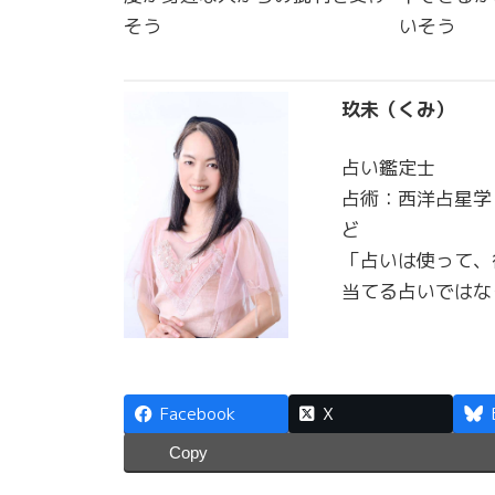
そう
いそう
玖未（くみ）
占い鑑定士
占術：西洋占星学
ど
「占いは使って、
当てる占いではな
Facebook
X
Copy