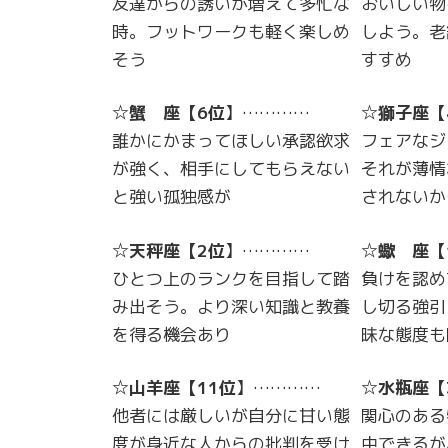
友達からの誘いが増えて多忙な
おいしい物
時。フットワークも軽く楽しめ
しよう。老
そう
すすめ
☆
蟹 座
【
6位
】…………
☆
獅子座
【
誰かにかまってほしい承認欲求
フェアなジ
が強く、相手にしてもらえない
それが薄情
と強い孤独感が
されないか
☆
天秤座
【
2位
】…………
☆
蠍 座
【
ひとつ上のランクを目指して踏
負けを認め
み出そう。より深い知識と教養
し切る強引
を得る機会あり
昧な態度も
☆
山羊座
【
11位
】…………
☆
水瓶座
【
他者には厳しいが自分に甘い態
関心のある
度が身近な人からの批判を受け
中できるが