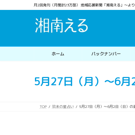
コ
ナ
月2回発刊（月間計23万部） 地域応援新聞「湘南える」〜
ン
ビ
テ
ゲ
ン
ー
ツ
シ
へ
ョ
ス
ン
ホーム
バックナンバー
キ
に
ッ
移
プ
動
5月27日（月）～6
TOP
玖未の星占い
5月27日（月）～6月2日（日）の