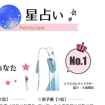
7位
】…………
☆
双子座
【
1位
】…………