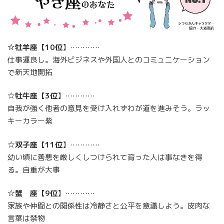
☆牡羊座【10位
】…………
仕事運良し。海外ビジネスや外国人とのコミュニケーション
で新天地開拓
☆
牡牛座
【
3位
】…………
自我が強く他者の意見を受け入れずわが道を進みそう。ラッ
キーカラー紫
☆
双子座
【
11位
】…………
幼い頃に善悪を厳しくしつけられて育った人は事なきを得
る。自重が大事
☆
蟹 座
【
9位
】…………
家族や仲間との関係性は冷静さと公平を意識しよう。皮肉な
言葉は禁物