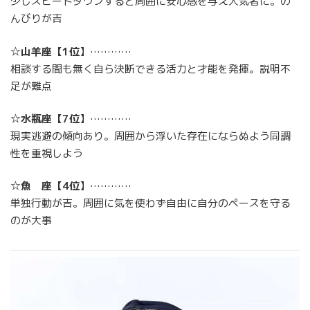
少しスピードダウンすると周囲に安心感を与え人気者に。の
んびりが吉
☆
山羊座
【
1位
】…………
相談する間も無く自ら決断できる活力と才能を発揮。説明不
足が難点
☆
水瓶座
【
7位
】…………
現実逃避の傾向あり。周囲から浮いた存在にならぬよう同調
性を重視しよう
☆
魚 座
【
4位
】…………
単独行動が吉。周囲に気を使わず自由に自分のペースを守る
のが大事