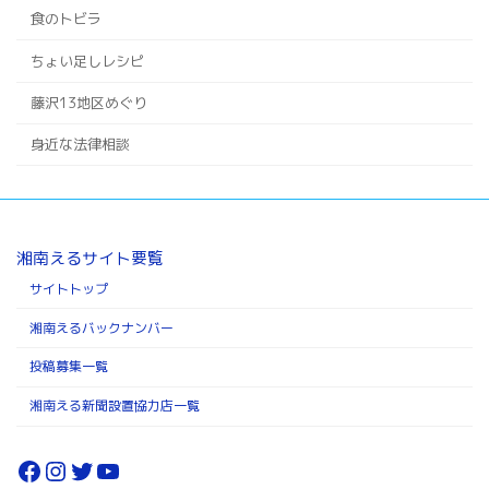
食のトビラ
ちょい足しレシピ
藤沢13地区めぐり
身近な法律相談
湘南えるサイト要覧
サイトトップ
湘南えるバックナンバー
投稿募集一覧
湘南える新聞設置協力店一覧
Facebook
Instagram
Twitter
YouTube