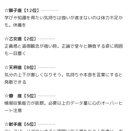
☆
獅子座
【
12位
】…………
学びや知識を得たい気持ちは強いが進まないのは体力不足か
も。休養を
☆
乙女座
【
2位
】…………
正義感と道徳観念が強い時。正論で堂々と勝負する姿に周囲
も一目置く
☆
天秤座
【
8位
】…………
気分の上下が激しくなりそう。気持ちや本音を言葉にすると
発散できる
☆
蠍 座
【
5位
】…………
情報収集能力が抜群。必要以上のデータ量に心のオーバーヒ
ート注意
☆
射手座
【
6位
】…………