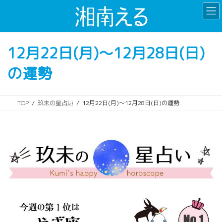
コ
ナ
ン
ビ
テ
ゲ
ン
ー
12月22日(月)～12月28日(日)
ツ
シ
へ
ョ
の運勢
ス
ン
キ
に
ッ
移
プ
動
TOP
玖未の星占い
12月22日(月)～12月28日(日)の運勢