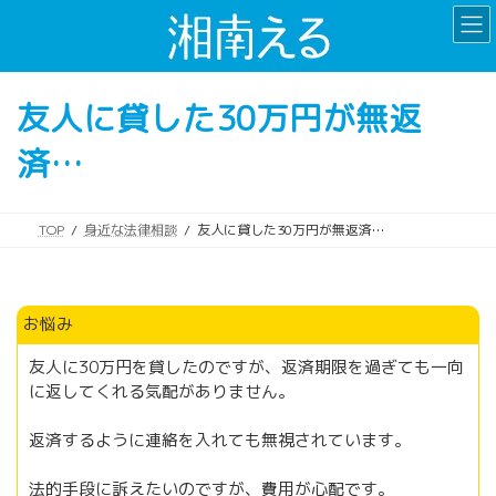
コ
ナ
ン
ビ
テ
ゲ
ン
ー
友人に貸した30万円が無返
ツ
シ
へ
ョ
済…
ス
ン
キ
に
ッ
移
プ
動
TOP
身近な法律相談
友人に貸した30万円が無返済…
お悩み
友人に30万円を貸したのですが、返済期限を過ぎても一向
に返してくれる気配がありません。
返済するように連絡を入れても無視されています。
法的手段に訴えたいのですが、費用が心配です。