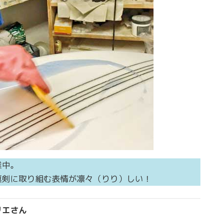
業中。
真剣に取り組む表情が凛々（りり）しい！
リエさん