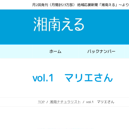
コ
ナ
月2回発刊（月間計23万部） 地域応援新聞「湘南える」〜
ン
ビ
テ
ゲ
ン
ー
ツ
シ
へ
ョ
ス
ン
ホーム
バックナンバー
キ
に
ッ
移
プ
動
vol.1 マリエさん
TOP
湘南ナチュラリスト
vol.1 マリエさん