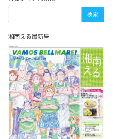
検
索:
湘南える最新号