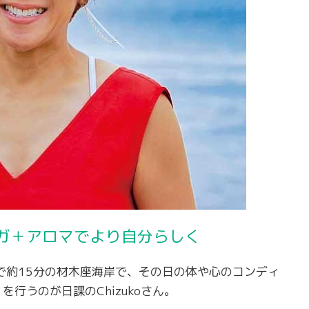
ガ＋アロマでより自分らしく
で約15分の材木座海岸で、その日の体や心のコンディ
行うのが日課のChizukoさん。