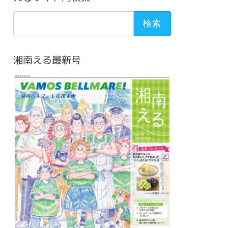
検
索:
湘南える最新号