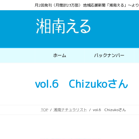
コ
ナ
月2回発刊（月間計23万部） 地域応援新聞「湘南える」〜
ン
ビ
テ
ゲ
ン
ー
ツ
シ
へ
ョ
ス
ン
ホーム
バックナンバー
キ
に
ッ
移
プ
動
vol.6 Chizukoさん
TOP
湘南ナチュラリスト
vol.6 Chizukoさん