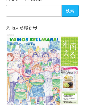
検
索:
湘南える最新号