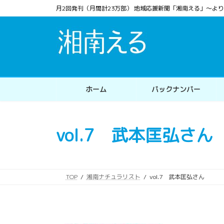
コ
ナ
月2回発刊（月間計23万部） 地域応援新聞「湘南える」〜
ン
ビ
テ
ゲ
ン
ー
ツ
シ
へ
ョ
ス
ン
ホーム
バックナンバー
キ
に
ッ
移
プ
動
vol.7 武本匡弘さん
TOP
湘南ナチュラリスト
vol.7 武本匡弘さん