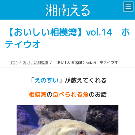
コ
ナ
ン
ビ
テ
ゲ
ン
ー
【おいしい相模湾】vol.14 ホ
ツ
シ
へ
ョ
テイウオ
ス
ン
キ
に
ッ
移
プ
動
TOP
おいしい相模湾
【おいしい相模湾】vol.14 ホテイウオ
「
えのすい
」が教えてくれる
相模湾
の
食べられる魚
のお話