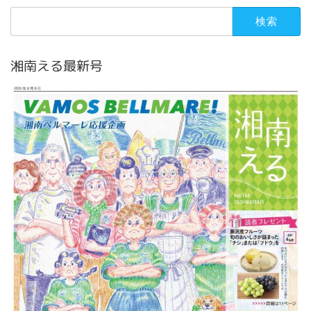
検
索:
湘南える最新号