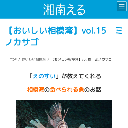
コ
ナ
ン
ビ
テ
ゲ
ン
ー
【おいしい相模湾】vol.15 ミ
ツ
シ
へ
ョ
ノカサゴ
ス
ン
キ
に
ッ
移
プ
動
TOP
おいしい相模湾
【おいしい相模湾】vol.15 ミノカサゴ
「
えのすい
」が教えてくれる
相模湾
の
食べられる魚
のお話