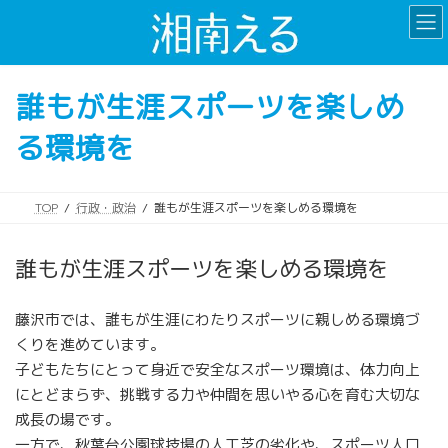
コ
ナ
ン
ビ
テ
ゲ
ン
ー
誰もが生涯スポーツを楽しめ
ツ
シ
へ
ョ
る環境を
ス
ン
キ
に
ッ
移
プ
動
TOP
行政・政治
誰もが生涯スポーツを楽しめる環境を
誰もが生涯スポーツを楽しめる環境を
藤沢市では、誰もが生涯にわたりスポーツに親しめる環境づ
くりを進めています。
子どもたちにとって身近で安全なスポーツ環境は、体力向上
にとどまらず、挑戦する力や仲間を思いやる心を育む大切な
成長の場です。
一方で、秋葉台公園球技場の人工芝の劣化や、スポーツ人口