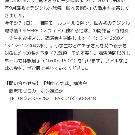
藤沢市のSDGs推進をさらに一歩進めようと、2024（令和6）
年9月議会でデジタル地球儀「触れる地球」の活用を提案して
きました。
今年6/7（日）、湘南モールフィル２階で、世界初のデジタル
地球儀「SPHERE（スフィア）触れる地球」の開発者・竹村眞
一先生をお招きし、講演会を開催します（11:15～12:00／
13:15～14:00の2回）。小学生などのお子さんを持つ親子を
対象に約100名を予定（先着順・予約不要）。講演時間以外も
ホールで体験展示（10:00~15:00）を行います。リアルな地
球の今を、ぜひ肌で感じてみてください。
【問い合わせ先】 「触れる地球」講演会
藤沢市ゼロカーボン推進課
TEL 0466-50-8282 FAX 0466-50-8418