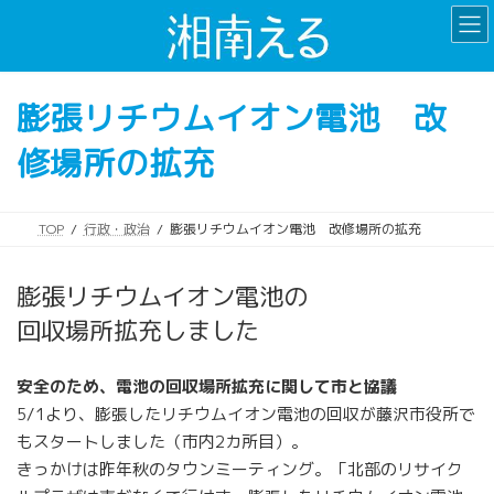
コ
ナ
ン
ビ
テ
ゲ
ン
ー
膨張リチウムイオン電池 改
ツ
シ
へ
ョ
修場所の拡充
ス
ン
キ
に
ッ
移
プ
動
TOP
行政・政治
膨張リチウムイオン電池 改修場所の拡充
膨張リチウムイオン電池の
回収場所拡充しました
安全のため、電池の回収場所拡充に関して市と協議
5/1より、膨張したリチウムイオン電池の回収が藤沢市役所で
もスタートしました（市内2カ所目）。
きっかけは昨年秋のタウンミーティング。「北部のリサイク