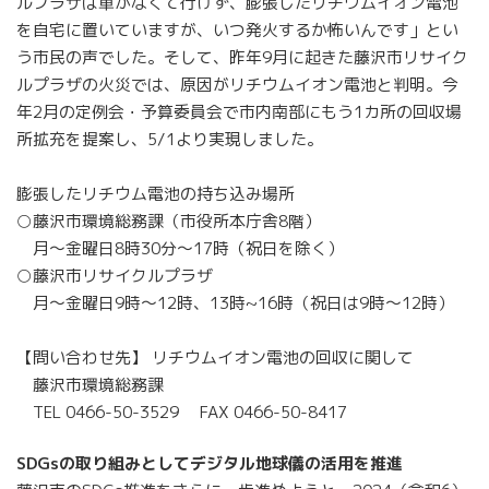
ルプラザは車がなくて行けず、膨張したリチウムイオン電池
を自宅に置いていますが、いつ発火するか怖いんです」とい
う市民の声でした。そして、昨年9月に起きた藤沢市リサイク
ルプラザの火災では、原因がリチウムイオン電池と判明。今
年2月の定例会・予算委員会で市内南部にもう1カ所の回収場
所拡充を提案し、5/1より実現しました。
膨張したリチウム電池の持ち込み場所
○藤沢市環境総務課（市役所本庁舎8階）
月〜金曜日8時30分〜17時（祝日を除く）
○藤沢市リサイクルプラザ
月〜金曜日9時〜12時、13時~16時（祝日は9時〜12時）
【問い合わせ先】 リチウムイオン電池の回収に関して
藤沢市環境総務課
TEL 0466-50-3529 FAX 0466-50-8417
SDGsの取り組みとしてデジタル地球儀の活用を推進