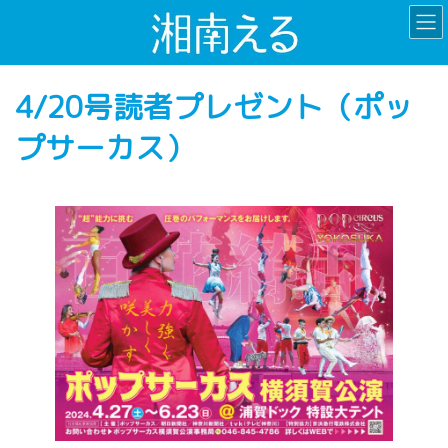
コ
ナ
ン
ビ
テ
ゲ
ン
ー
4/20号読者プレゼント（ポッ
ツ
シ
へ
ョ
プサーカス）
ス
ン
キ
に
ッ
移
プ
動