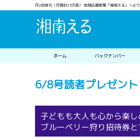
コ
ナ
月2回発刊（月間計23万部） 地域応援新聞「湘南える」〜
ン
ビ
テ
ゲ
ン
ー
ツ
シ
へ
ョ
ス
ン
ホーム
バックナンバー
キ
に
ッ
移
プ
動
6/8号読者プレゼン
子どもも大人も心から楽し
ブルーベリー狩り招待券と