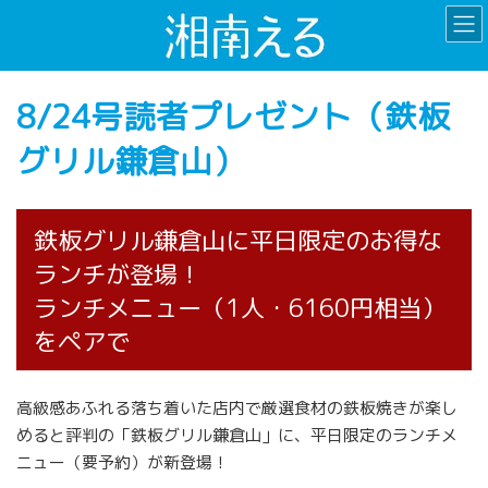
コ
ナ
ン
ビ
テ
ゲ
ン
ー
8/24号読者プレゼント（鉄板
ツ
シ
へ
ョ
グリル鎌倉山）
ス
ン
キ
に
ッ
移
プ
動
鉄板グリル鎌倉山に平日限定のお得な
ランチが登場！
ランチメニュー（1人・6160円相当）
をペアで
高級感あふれる落ち着いた店内で厳選食材の鉄板焼きが楽し
めると評判の「鉄板グリル鎌倉山」に、平日限定のランチメ
ニュー（要予約）が新登場！