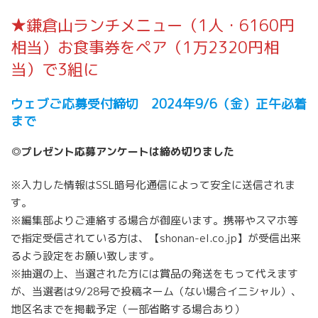
★鎌倉山ランチメニュー（1人・6160円
相当）お食事券をペア（1万2320円相
当）で3組に
ウェブご応募受付締切 2024年9/6（金）正午必着
まで
◎プレゼント応募アンケートは締め切りました
※入力した情報はSSL暗号化通信によって安全に送信されま
す。
※編集部よりご連絡する場合が御座います。携帯やスマホ等
で指定受信されている方は、【shonan-el.co.jp】が受信出来
るよう設定をお願い致します。
※抽選の上、当選された方には賞品の発送をもって代えます
が、当選者は9/28号で投稿ネーム（ない場合イニシャル）、
地区名までを掲載予定（一部省略する場合あり）